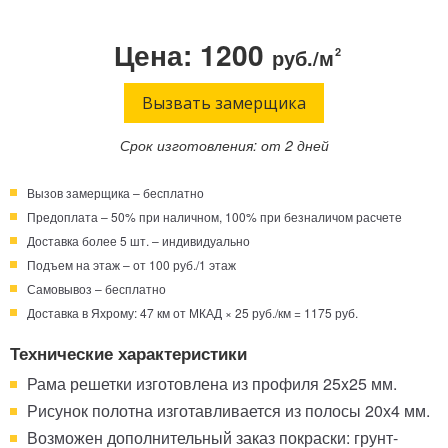
Телефон:
Режим работы:
Цена: 1200
руб./м
2
Круглосуточно!
+7 (495) 003-40-74
Вызвать замерщика
Срок изготовления: от 2 дней
Вызов замерщика – бесплатно
Предоплата – 50% при наличном, 100% при безналичом расчете
Доставка более 5 шт. – индивидуально
Подъем на этаж – от 100 руб./1 этаж
Самовывоз – бесплатно
Доставка в Яхрому: 47 км от МКАД × 25 руб./км = 1175 руб.
Технические характеристики
Рама решетки изготовлена из профиля 25x25 мм.
Рисунок полотна изготавливается из полосы 20х4 мм.
Возможен дополнительный заказ покраски: грунт-