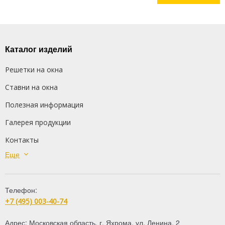
Каталог изделий
Решетки на окна
Ставни на окна
Полезная информация
Галерея продукции
Контакты
Еще
Сварные решетки
Кованые решетки
Телефон:
Распашные решетки
+7 (495) 003-40-74
Дутые решетки
Адрес:
Московская область
,
г. Яхрома
,
ул. Ленина, 2