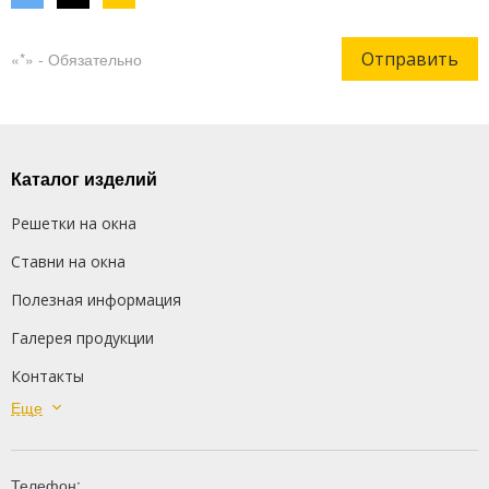
Отправить
«*» - Обязательно
Каталог изделий
Решетки на окна
Ставни на окна
Полезная информация
Галерея продукции
Контакты
Еще
Сварные решетки
Кованые решетки
Телефон: