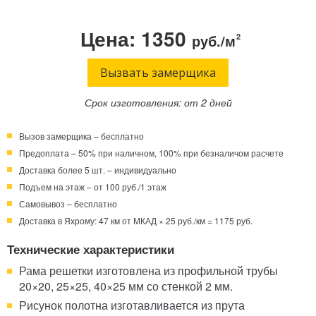
Телефон:
Режим работы:
Цена: 1350
руб./м
2
Круглосуточно!
+7 (495) 003-40-74
Вызвать замерщика
Срок изготовления: от 2 дней
Вызов замерщика – бесплатно
Предоплата – 50% при наличном, 100% при безналичом расчете
Доставка более 5 шт. – индивидуально
Подъем на этаж – от 100 руб./1 этаж
Самовывоз – бесплатно
Доставка в Яхрому: 47 км от МКАД × 25 руб./км = 1175 руб.
Технические характеристики
Рама решетки изготовлена из профильной трубы
20×20, 25×25, 40×25 мм со стенкой 2 мм.
Рисунок полотна изготавливается из прута