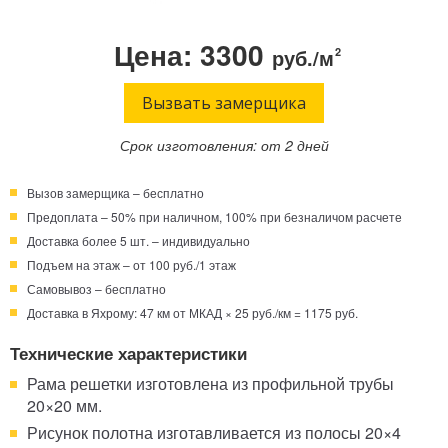
Телефон:
Режим работы:
Цена: 3300
руб./м
2
Круглосуточно!
+7 (495) 003-40-74
Вызвать замерщика
Срок изготовления: от 2 дней
Вызов замерщика – бесплатно
Предоплата – 50% при наличном, 100% при безналичом расчете
Доставка более 5 шт. – индивидуально
Подъем на этаж – от 100 руб./1 этаж
Самовывоз – бесплатно
Доставка в Яхрому: 47 км от МКАД × 25 руб./км = 1175 руб.
Технические характеристики
Рама решетки изготовлена из профильной трубы
20×20 мм.
Рисунок полотна изготавливается из полосы 20×4